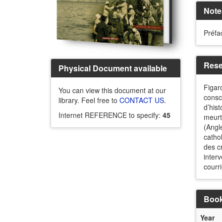
Note
Préfa
Rese
Physical Document available
Figar
You can view this document at our
consci
library. Feel free to
CONTACT US
.
d’his
Internet REFERENCE to specify:
45
meurt
(Angle
catho
des c
inter
courri
Book
Year