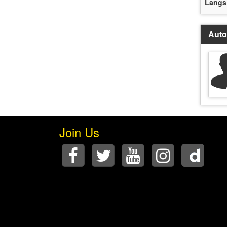
Langs
Auto
Join Us