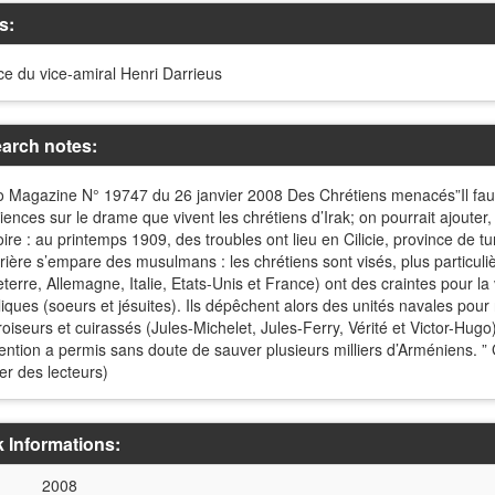
s:
ce du vice-amiral Henri Darrieus
arch notes:
o Magazine N° 19747 du 26 janvier 2008 Des Chrétiens menacés”Il faut
ences sur le drame que vivent les chrétiens d’Irak; on pourrait ajouter,
toire : au printemps 1909, des troubles ont lieu en Cilicie, province de
rière s’empare des musulmans : les chrétiens sont visés, plus particu
terre, Allemagne, Italie, Etats-Unis et France) ont des craintes pour la
liques (soeurs et jésuites). Ils dépêchent alors des unités navales pour
roiseurs et cuirassés (Jules-Michelet, Jules-Ferry, Vérité et Victor-Hug
vention a permis sans doute de sauver plusieurs milliers d’Arméniens. ”
er des lecteurs)
 Informations:
2008