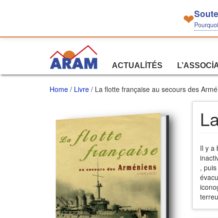
Soute
❤
Pourquoi 
ACTUALITÉS
L’ASSOCI
Home
/
Livre
/ La flotte française au secours des Arm
La
Il y 
inacti
, pui
évacu
icono
terreu