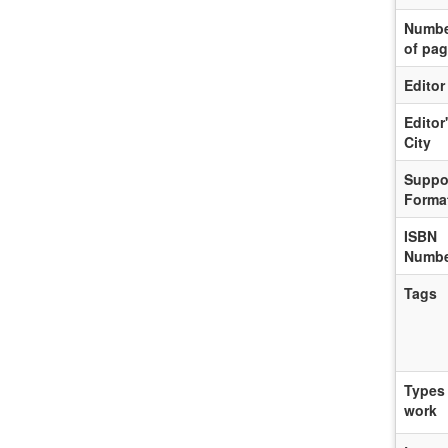
Numbe
of pa
Editor
Editor
City
Suppor
Forma
ISBN
Numbe
Tags
Types 
work