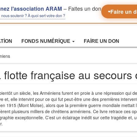
nez l'association ARAM
– Faites un don
Faire un 
❤
nous soutenir ? À quoi sert votre don ?
ATION
FONDS NUMÉRIQUE
FAIRE UN DON
éniens
 flotte française au secour
a bientôt un siècle, les Arméniens furent en proie à une répression qui 
ve et, elle intervint pour ce qui fut peut-être une des premières interve
s en 1915 (Mont Moïse), alors que la première guerre mondiale mettait l’
èrent plusieurs milliers de chrétiens arméniens. Ce livre retrace ces o
graphie exceptionnelle. C’est un éclairage inédit sur cette tragédie et
r.