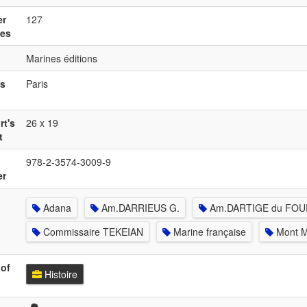
r
127
ges
Marines éditions
's
Paris
t's
26 x 19
t
978-2-3574-3009-9
r
Adana
Am.DARRIEUS G.
Am.DARTIGE du FOU
Commissaire TEKEIAN
Marine française
Mont M
of
Histoire