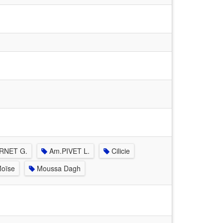
RNET G.
Am.PIVET L.
Cilicie
oïse
Moussa Dagh