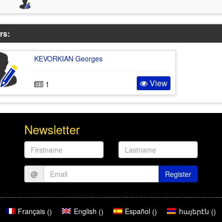
rs:
KEVORKIAN Georges
View
1
Newsletter
Firstname
Lastname
@
Register
Français
English
Español
հայերէն
(
)
(
)
(
)
(
)