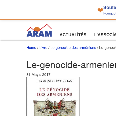
Soute
❤
Pourquoi 
ACTUALITÉS
L’ASSOCI
Home
/
Livre
/
Le génocide des arméniens
/ Le-genoc
Le-genocide-armenie
31 Mayıs 2017