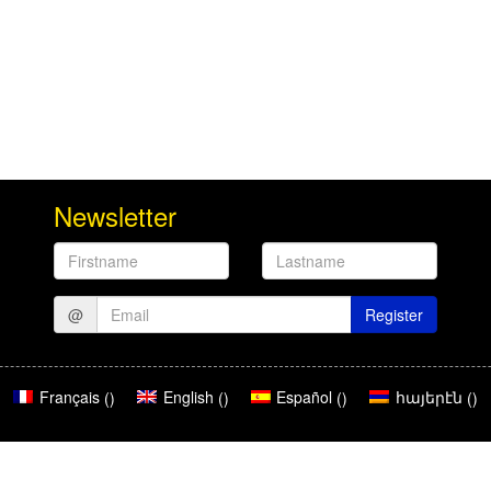
Newsletter
Firstname
Lastname
@
Register
Français
English
Español
հայերէն
(
)
(
)
(
)
(
)