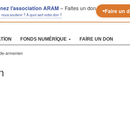
nez l'association ARAM
– Faites un don
Faire un 
❤
nous soutenir ? À quoi sert votre don ?
ATION
FONDS NUMÉRIQUE
FAIRE UN DON
ide-armenien
n