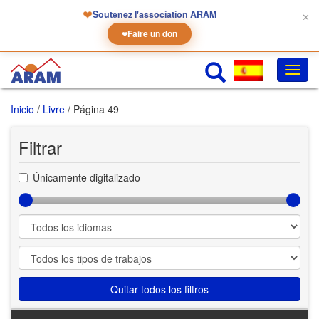
❤
Soutenez l'association ARAM
✕
Faire un don
❤
Camb
la
naveg
Inicio
/
Livre
/ Página 49
Filtrar
Únicamente digitalizado
Quitar todos los filtros