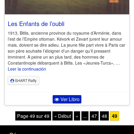
Les Enfants de l’oubli
1913, Bitlis, ancienne province du royaume d’Arménie, dans
l’est de l’Empire ottoman. Kévork et Zevart jurent leur amour
mais, doivent se dire adieu. La jeune fille part vivre à Paris car
son père souhaite l’éloigner d’un danger qu’il pressent
imminent. A peine un an plus tard, des hommes de
Constantinople débarquent à Bitlis. Les «Jeunes-Turcs», …
Leer la continuación
SHART Raffy
Ver Libro
Page 49 sur 49
« Début
«
...
47
48
49