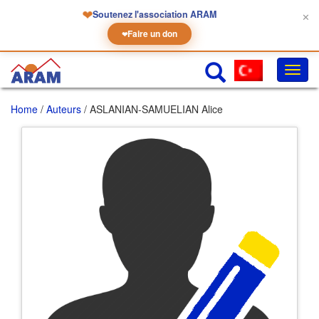
❤
Soutenez l'association ARAM
✕
Faire un don
❤
Toggl
navig
Home
/
Auteurs
/ ASLANIAN-SAMUELIAN Alice