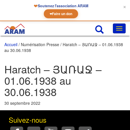
❤
Soutenez l'association ARAM
✕
Faire un don
❤
Chan
la
navig
Accueil
/ Numérisation Presse / Haratch – ՅԱՌԱՋ – 01.06.1938
au 30.06.1938
Haratch – ՅԱՌԱՋ –
01.06.1938 au
30.06.1938
30 septembre 2022
Suivez-nous