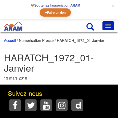
❤
Soutenez l'association ARAM
✕
Faire un don
❤
Chan
la
navig
Accueil
/ Numérisation Presse / HARATCH_1972_01-Janvier
HARATCH_1972_01-
Janvier
13 mars 2018
Suivez-nous