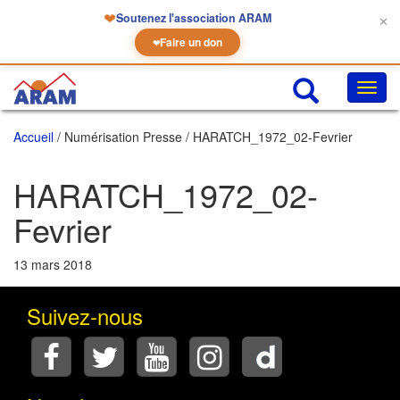
❤
Soutenez l'association ARAM
✕
Faire un don
❤
Chan
la
navig
Accueil
/ Numérisation Presse / HARATCH_1972_02-Fevrier
HARATCH_1972_02-
Fevrier
13 mars 2018
Suivez-nous