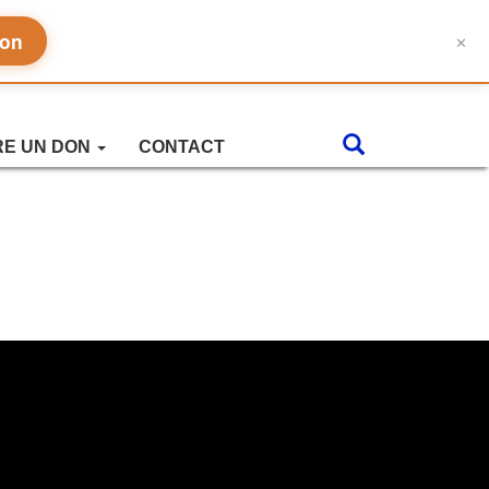
don
✕
RE UN DON
CONTACT