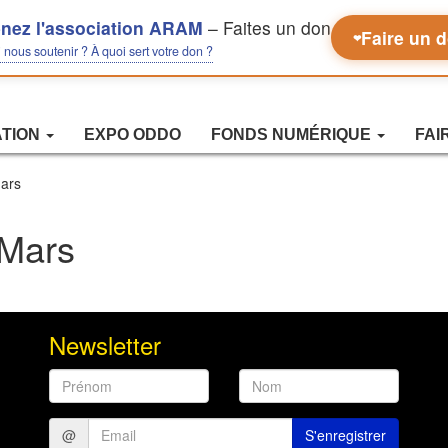
nez l'association ARAM
– Faites un don
Faire un 
❤
nous soutenir ? À quoi sert votre don ?
ATION
EXPO ODDO
FONDS NUMÉRIQUE
FAI
ars
Mars
Newsletter
Prénom
Nom
@
S'enregistrer