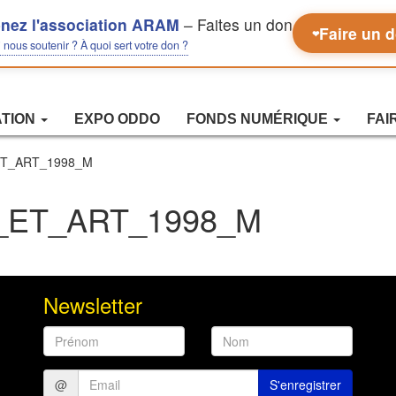
nez l'association ARAM
– Faites un don
Faire un 
❤
nous soutenir ? À quoi sert votre don ?
ATION
EXPO ODDO
FONDS NUMÉRIQUE
FAI
_ET_ART_1998_M
ET_ART_1998_M
Newsletter
Prénom
Nom
@
S'enregistrer