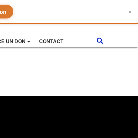
don
✕
RE UN DON
CONTACT