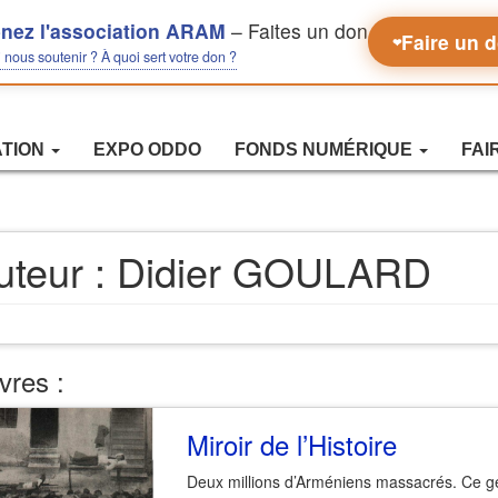
nez l'association ARAM
– Faites un don
Faire un 
❤
nous soutenir ? À quoi sert votre don ?
ATION
EXPO ODDO
FONDS NUMÉRIQUE
FAI
uteur :
Didier GOULARD
vres :
Miroir de l’Histoire
Deux millions d’Arméniens massacrés. Ce gén