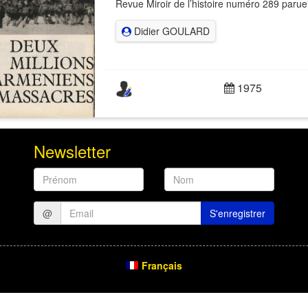
Revue Miroir de l’histoire numéro 289 paru
Didier GOULARD
1975
Newsletter
Prénom
Nom
@
S'enregistrer
Français