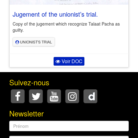
Jugement of the unionist’s trial.
Copy of the jugement which recognize Talaat Pacha as
guilty.
UNIONIST'S TRIAL
Voir DOC
Suivez-nous
Newsletter
Prénom