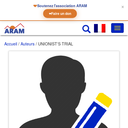
❤
Soutenez l'association ARAM
✕
Faire un don
❤
Chan
la
navig
Accueil
/
Auteurs
/ UNIONIST'S TRIAL