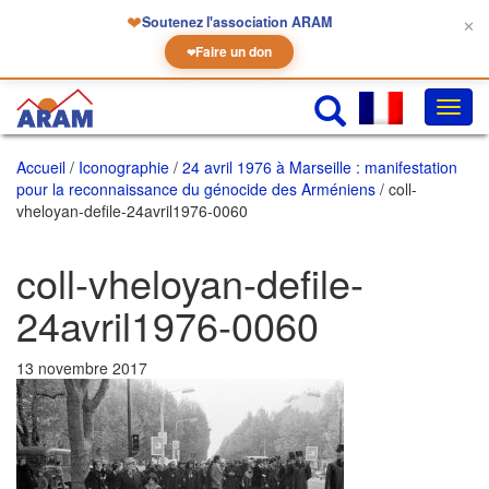
❤
Soutenez l'association ARAM
✕
Faire un don
❤
Chan
la
navig
Accueil
/
Iconographie
/
24 avril 1976 à Marseille : manifestation
pour la reconnaissance du génocide des Arméniens
/ coll-
vheloyan-defile-24avril1976-0060
coll-vheloyan-defile-
24avril1976-0060
13 novembre 2017