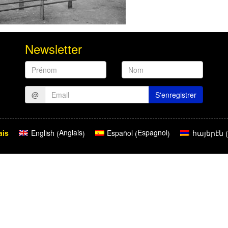
Newsletter
Prénom
Nom
@
S'enregistrer
Anglais
Espagnol
ais
English
Español
հայերէն
(
)
(
)
(