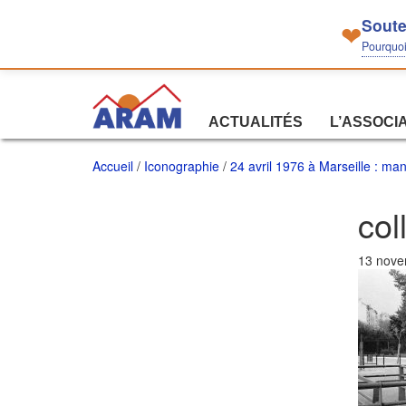
Soute
❤
Pourquoi 
ACTUALITÉS
L’ASSOCI
Accueil
/
Iconographie
/
24 avril 1976 à Marseille : m
col
13 nove