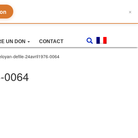
don
✕
RE UN DON
CONTACT
heloyan-defile-24avril1976-0064
6-0064