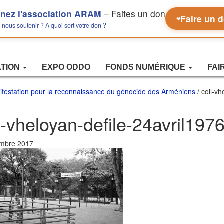
nez l'association ARAM
– Faites un don
Faire un 
❤
nous soutenir ? À quoi sert votre don ?
ATION
EXPO ODDO
FONDS NUMÉRIQUE
FAI
anifestation pour la reconnaissance du génocide des Arméniens
/ coll-v
l-vheloyan-defile-24avril197
mbre 2017