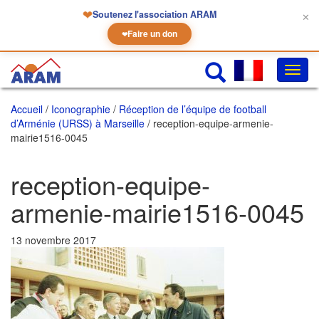
❤
Soutenez l'association ARAM
✕
Faire un don
❤
Chan
la
navig
Accueil
/
Iconographie
/
Réception de l’équipe de football
d’Arménie (URSS) à Marseille
/ reception-equipe-armenie-
mairie1516-0045
reception-equipe-
armenie-mairie1516-0045
13 novembre 2017