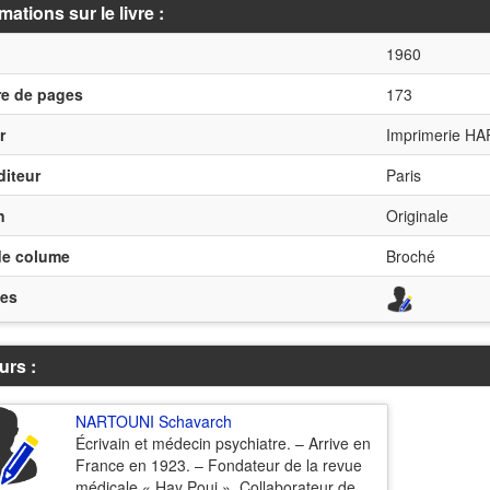
mations sur le livre :
1960
e de pages
173
r
Imprimerie H
diteur
Paris
n
Originale
de colume
Broché
es
urs :
NARTOUNI Schavarch
Écrivain et médecin psychiatre. – Arrive en
France en 1923. – Fondateur de la revue
médicale « Hay Pouj ». Collaborateur de