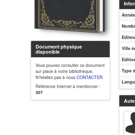
Infor
Année
Nombr
Editeu
Document physique
Ville é
disponible
Editio
Vous pouvez consulter ce document
Type 
sur place à notre bibliothèque.
N'hésitez pas à nous
CONTACTER
.
Langu
Référence Internet à mentionner :
307
Aute