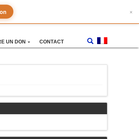
don
✕
RE UN DON
CONTACT