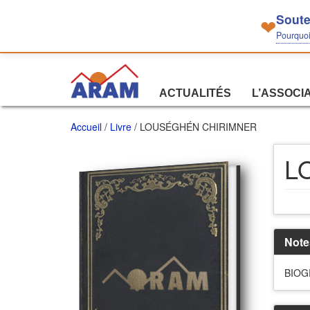
Soute
❤
Pourquoi 
ACTUALITÉS
L’ASSOCI
Accueil
/
Livre
/ LOUSÉGHÉN CHIRIMNER
L
Note
BIOG