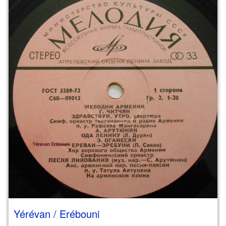
Yérévan / Erébouni