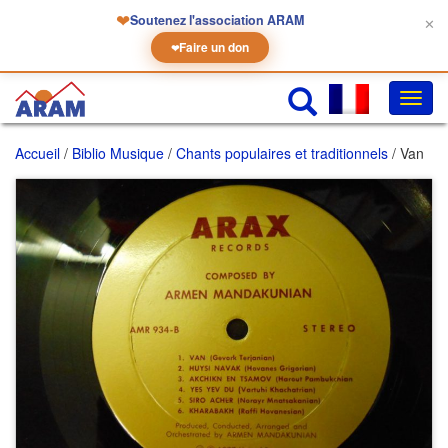
❤
Soutenez l'association ARAM
✕
Faire un don
❤
Chan
la
navig
Accueil
/
Biblio Musique
/
Chants populaires et traditionnels
/ Van