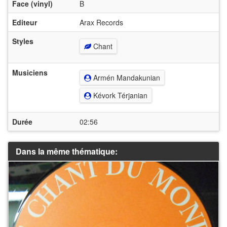
Face (vinyl)
B
Editeur
Arax Records
Styles
Chant
Musiciens
Armén Mandakunian
Kévork Térjanian
Durée
02:56
Dans la même thématique: