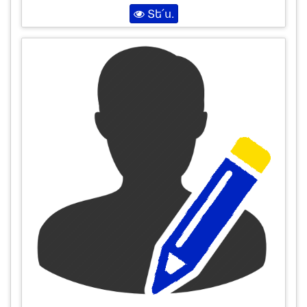
Տե՛ս.