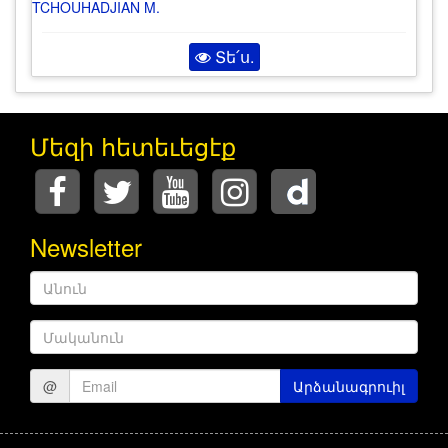
TCHOUHADJIAN M.
Տե՛ս.
Մեզի հետեւեցէք
Newsletter
Անուն
Մականուն
@
Արձանագրուիլ