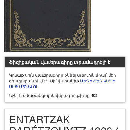
Ֆիզիքական վաւերագիրը տրամադրելի է
Կրնաք սոյն վաւերագիրը քննել տեղւոյն վրայ՝ մեր
գրադարանին մէջ: Մի՛ վարանիք
ՄԵԶԻ ՀԵՏ ԿԱՊԻ
ՄԷՋ ՄՏՆԵԼՈՒ
:
Նշել համացանցային վերագրութիւնը
402
ENTARTZAK