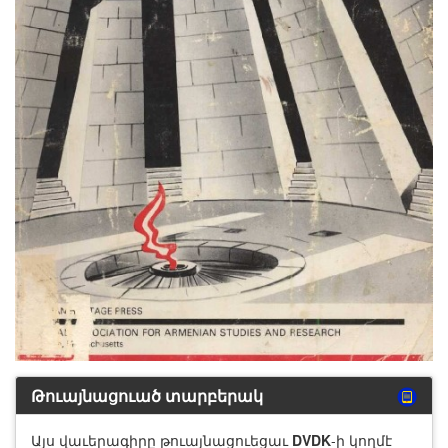
Թուայնացուած տարբերակ
Այս վաւերագիրը թուայնացուեցաւ
DVDK
-ի կողմէ