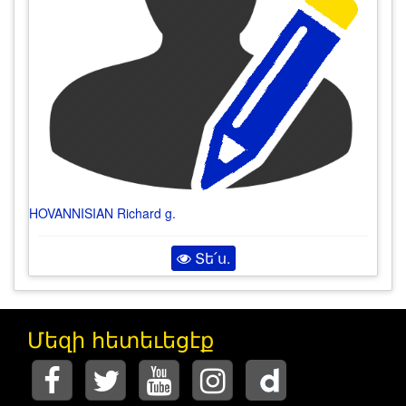
HOVANNISIAN Richard g.
Տե՛ս.
Մեզի հետեւեցէք