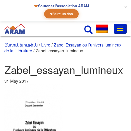
❤
Soutenez l'association ARAM
✕
Faire un don
❤
Փոխե
նաւա
Ընդունելութիւն
/
Livre
/
Zabel Essayan ou l’univers lumineux
de la littérature
/ Zabel_essayan_lumineux
Zabel_essayan_lumineux
31 May 2017