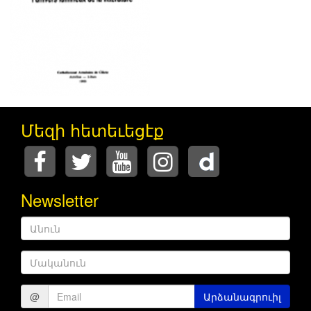
Մեզի հետեւեցէք
Newsletter
Անուն
Մականուն
@
Արձանագրուիլ