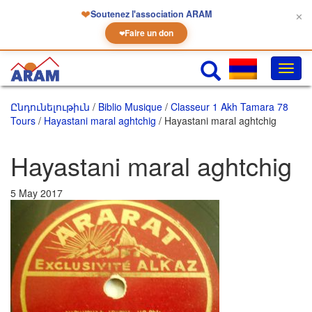
❤
Soutenez l'association ARAM
✕
Faire un don
❤
Փոխե
նաւա
Ընդունելութիւն
/
Biblio Musique
/
Classeur 1 Akh Tamara 78
Tours
/
Hayastani maral aghtchig
/ Hayastani maral aghtchig
Hayastani maral aghtchig
5 May 2017