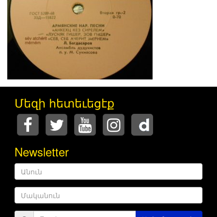
Մեզի հետեւեցէք
Newsletter
Անուն
Մականուն