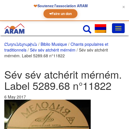
❤
Soutenez l'association ARAM
✕
Faire un don
❤
Փոխե
նաւա
Ընդունելութիւն
/
Biblio Musique
/
Chants populaires et
traditionnels
/
Sév sév atchérit mérném
/ Sév sév atchérit
mérném. Label 5289.68 n°11822
Sév sév atchérit mérném.
Label 5289.68 n°11822
6 May 2017