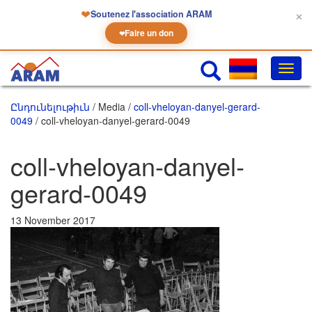
❤
Soutenez l'association ARAM
✕
Faire un don
❤
Փոխե
նաւա
Ընդունելութիւն
/ Media /
coll-vheloyan-danyel-gerard-
0049
/ coll-vheloyan-danyel-gerard-0049
coll-vheloyan-danyel-
gerard-0049
13 November 2017