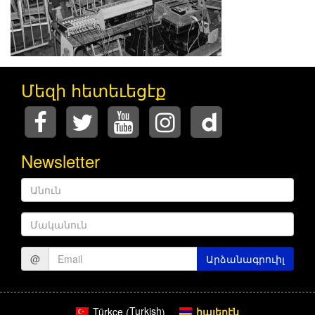
Մեզի հետեւեցէք
Newsletter
Անուն
Մականուն
@
Արձանագրուիլ
Turkish
հայերէն
Türkçe
(
)