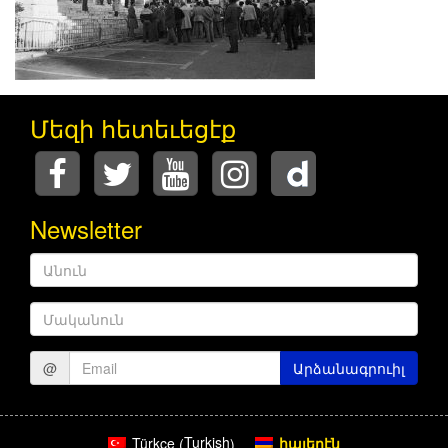
Մեզի հետեւեցէք
Newsletter
Անուն
Մականուն
@
Արձանագրուիլ
Turkish
հայերէն
Türkçe
(
)