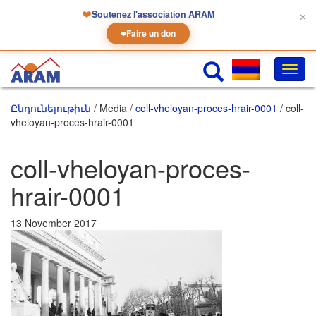
❤
Soutenez l'association ARAM
✕
Faire un don
❤
Փոխե
նաւա
Ընդունելութիւն
/ Media /
coll-vheloyan-proces-hrair-0001
/ coll-
vheloyan-proces-hrair-0001
coll-vheloyan-proces-
hrair-0001
13 November 2017