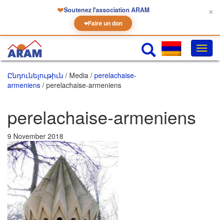
❤
Soutenez l'association ARAM
✕
Faire un don
❤
Փոխե
նաւա
Ընդունելութիւն
/ Media /
perelachaise-
armeniens
/ perelachaise-armeniens
perelachaise-armeniens
9 November 2018