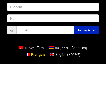
Prénom
Nom
@
S'enregistrer
Turc
Arménien
Türkçe
հայերէն
(
)
(
)
Anglais
Français
English
(
)