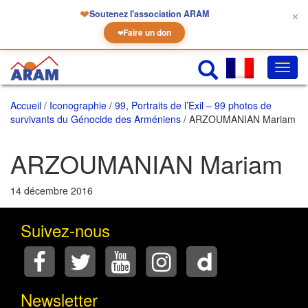
❤
Soutenez l'association ARAM
✕
Faire un don
❤
Chan
la
navig
Accueil
/
Iconographie
/
99, Portraits de l’Exil – 99 photos de
survivants du Génocide des Arméniens
/ ARZOUMANIAN Mariam
ARZOUMANIAN Mariam
14 décembre 2016
Suivez-nous
Newsletter