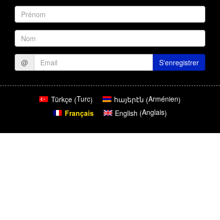
Prénom
Nom
@
S'enregistrer
Turc
Arménien
Türkçe
հայերէն
(
)
(
)
Anglais
Français
English
(
)