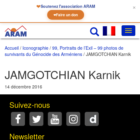
❤
Soutenez l'association ARAM
✕
Faire un don
❤
Chan
la
navig
Accueil
/
Iconographie
/
99, Portraits de l’Exil – 99 photos de
survivants du Génocide des Arméniens
/ JAMGOTCHIAN Karnik
JAMGOTCHIAN Karnik
14 décembre 2016
Suivez-nous
Newsletter