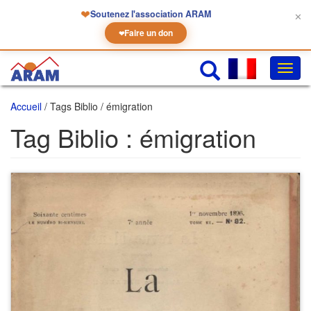
❤
Soutenez l'association ARAM
✕
Faire un don
❤
Chan
la
navig
Accueil
/ Tags Biblio / émigration
Tag Biblio :
émigration