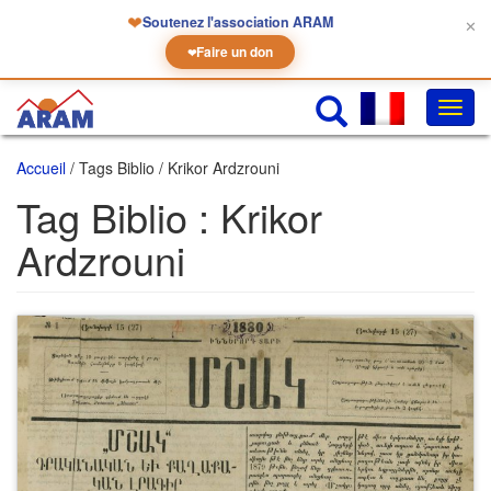
❤
Soutenez l'association ARAM
✕
Faire un don
❤
Chan
la
navig
Accueil
/ Tags Biblio / Krikor Ardzrouni
Tag Biblio :
Krikor
Ardzrouni