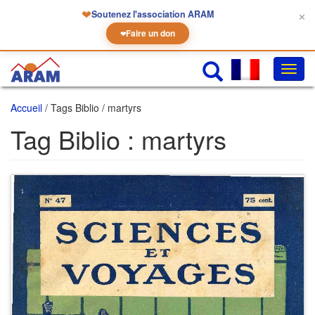
❤
Soutenez l'association ARAM
✕
Faire un don
❤
Chan
la
navig
Accueil
/ Tags Biblio / martyrs
Tag Biblio :
martyrs